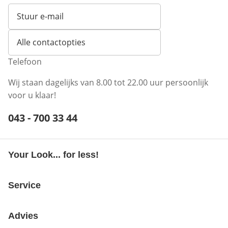
Stuur e-mail
Opent e-mailclient
Alle contactopties
Telefoon
Wij staan dagelijks van 8.00 tot 22.00 uur persoonlijk
voor u klaar!
Telefoonnummer:
043 - 700 33 44
Opent telefoonclient
Your Look... for less!
Service
Advies