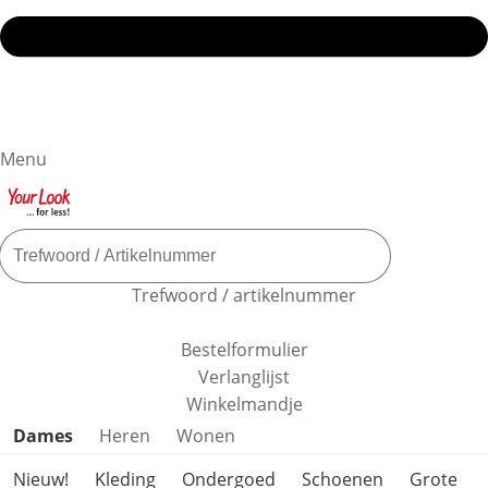
Menu
Trefwoord / artikelnummer
Bestelformulier
Verlanglijst
Winkelmandje
Productcategorieën overslaan
Dames
Heren
Wonen
Nieuw!
Kleding
Ondergoed
Schoenen
Grote