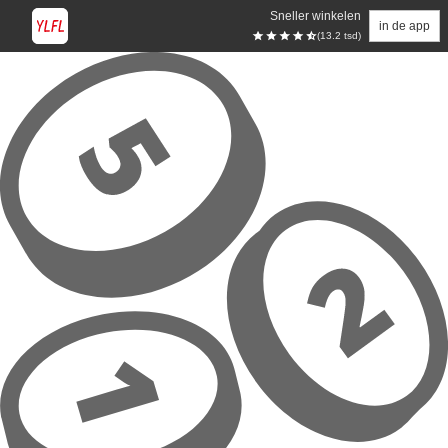
Sneller winkelen
in de app
(13.2 tsd)
Overslaan naar hoofdinhoud