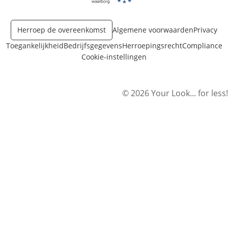
Opent in nieuw venster
Opent in nieuw venster
Herroep de overeenkomst
Algemene voorwaarden
Privacy
Toegankelijkheid
Bedrijfsgegevens
Herroepingsrecht
Compliance
Cookie-instellingen
© 2026 Your Look... for less!