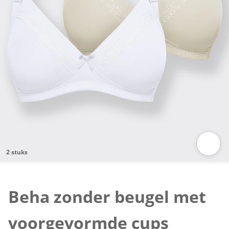
2 stuks
Klik om de afbeelding te vergroten
Beha zonder beugel met
voorgevormde cups