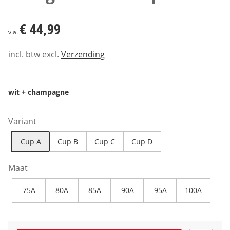
€ 44,99
€ 44,99
v.a.
incl. btw excl.
Verzending
wit + champagne
Variant
Cup A
Cup B
Cup C
Cup D
Maat
75A
80A
85A
90A
95A
100A