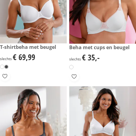
€ 69,99
T-shirtbeha met beugel
€ 35,-
Beha met cups en beugel
€ 69,99
€ 35,-
€ 69,99
€ 35,-
slechts
slechts