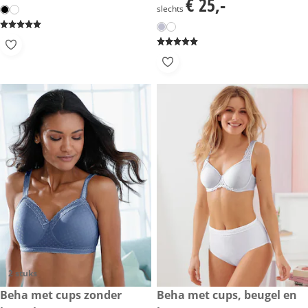
€ 25,-
€ 25,-
slechts
2 stuks
€ 39,-
Beha met cups zonder
€ 29,99
Beha met cups, beugel en