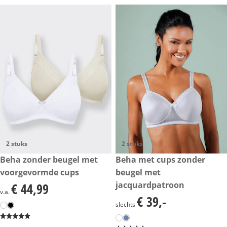
2 stuks
2 stuks
€ 44,99
Beha zonder beugel met
€ 39,-
Beha met cups zonder
voorgevormde cups
beugel met
jacquardpatroon
€ 44,99
€ 44,99
v.a.
€ 39,-
€ 39,-
slechts