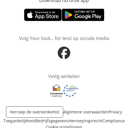
Download nu onze app
Opent in nieuw ve
Opent in nieuw venster
Opent in nieuw venster
Volg Your look... for less! op sociale media
Opent in nieuw venster
Veilig winkelen
Opent in nieuw venster
Opent in nieuw venster
Herroep de overeenkomst
Algemene voorwaarden
Privacy
Toegankelijkheid
Bedrijfsgegevens
Herroepingsrecht
Compliance
Cookie-instellingen