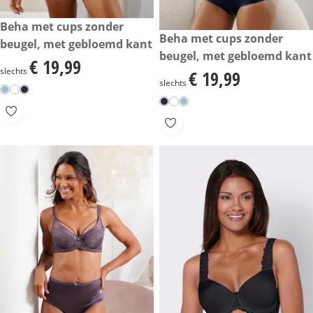
€ 19,99
Beha met cups zonder
€ 19,99
Beha met cups zonder
beugel, met gebloemd kant
beugel, met gebloemd kant
€ 19,99
€ 19,99
slechts
€ 19,99
€ 19,99
slechts