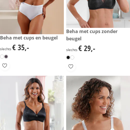
€ 29,-
Beha met cups zonder
€ 35,-
Beha met cups en beugel
beugel
€ 35,-
€ 29,-
€ 35,-
€ 29,-
slechts
slechts