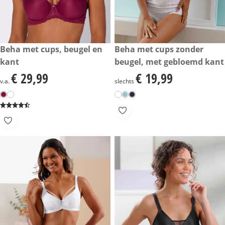
€ 29,99
Beha met cups, beugel en
€ 19,99
Beha met cups zonder
kant
beugel, met gebloemd kant
€ 29,99
€ 19,99
€ 29,99
€ 19,99
v.a.
slechts