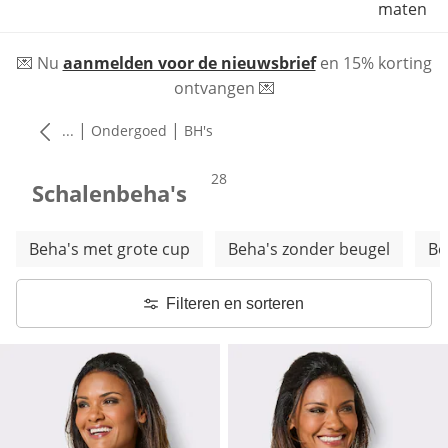
maten
💌 Nu
aanmelden voor de nieuwsbrief
en 15% korting
ontvangen 💌
|
|
...
Ondergoed
BH's
producten
28
Schalenbeha's
Meer categorieën overslaan
Beha's met grote cup
Beha's zonder beugel
Be
Filteren en sorteren