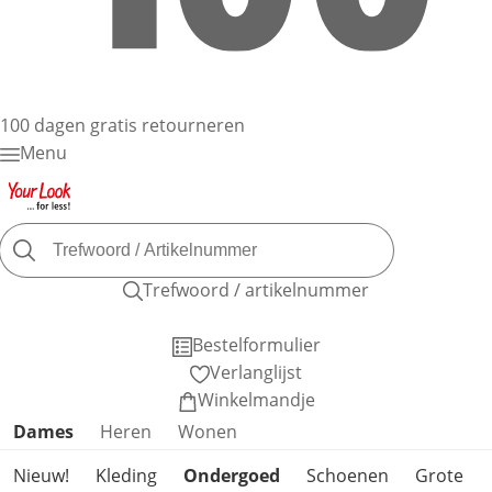
100 dagen gratis retourneren
Menu
Trefwoord / artikelnummer
Bestelformulier
Verlanglijst
Winkelmandje
Productcategorieën overslaan
Dames
Heren
Wonen
Nieuw!
Kleding
Ondergoed
Schoenen
Grote