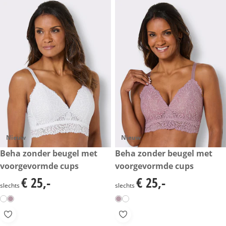
Nieuw
Nieuw
€ 25,-
Beha zonder beugel met
€ 25,-
Beha zonder beugel met
voorgevormde cups
voorgevormde cups
€ 25,-
€ 25,-
€ 25,-
€ 25,-
slechts
slechts