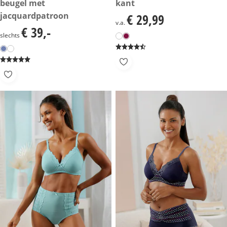
beugel met
kant
jacquardpatroon
€ 29,99
€ 29,99
v.a.
€ 39,-
€ 39,-
slechts