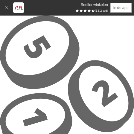
Sneller winkelen
in de app
(13.2 tsd)
Overslaan naar hoofdinhoud