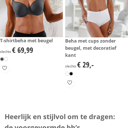
€ 69,99
T-shirtbeha met beugel
€ 29,-
Beha met cups zonder
beugel, met decoratief
€ 69,99
€ 69,99
slechts
kant
€ 29,-
€ 29,-
slechts
Inspiratietekst overslaan
Heerlijk en stijlvol om te dragen:
de voorgevormde bh’s