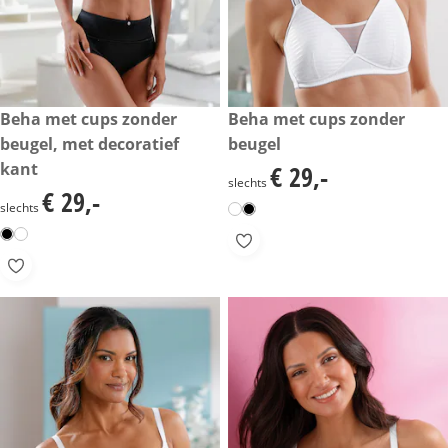
€ 29,-
Beha met cups zonder
€ 29,-
Beha met cups zonder
beugel, met decoratief
beugel
kant
€ 29,-
€ 29,-
slechts
€ 29,-
€ 29,-
slechts