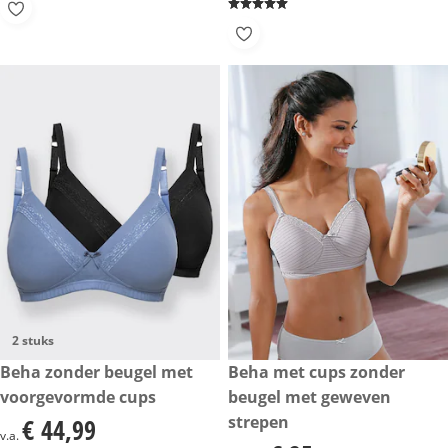
2 stuks
€ 44,99
Beha zonder beugel met
€ 25,-
Beha met cups zonder
voorgevormde cups
beugel met geweven
strepen
€ 44,99
€ 44,99
v.a.