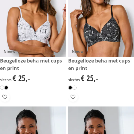
Nieuw
Nieuw
€ 25,-
Beugelloze beha met cups
€ 25,-
Beugelloze beha met cups
en print
en print
€ 25,-
€ 25,-
€ 25,-
€ 25,-
slechts
slechts