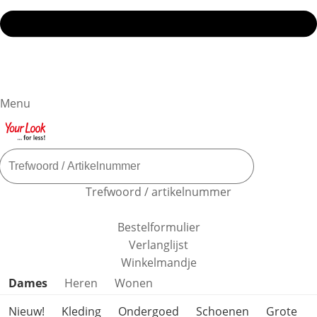
Menu
Trefwoord / artikelnummer
Bestelformulier
Verlanglijst
Winkelmandje
Productcategorieën overslaan
Dames
Heren
Wonen
Nieuw!
Kleding
Ondergoed
Schoenen
Grote