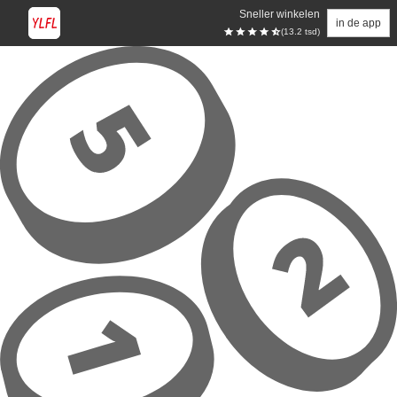
Sneller winkelen
in de app
(13.2 tsd)
Overslaan naar hoofdinhoud